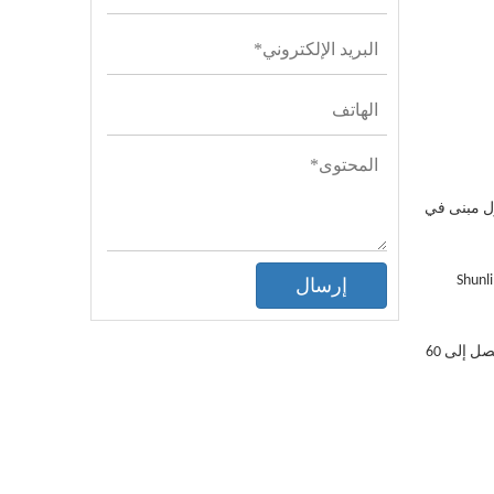
ول مبنى في
 وتعزز من تقدم التوسع العالمي. تمتلك Shunli الآن قاعدتي إنتاج - Shunli Steel
إرسال
تمتلك شركة Shunli Steel China قاعدة إنتاج تبلغ 2.8 مليون قدم مربع. مع الراحة الكبيرة للخدمات اللوجستية - بجانب نهر اليانغتسي ، طورت ما يصل إلى 60