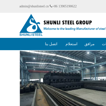
admin@shunlisteel.cn

+86 13905190622
ات
مرافق
استعلام
اتصل بنا