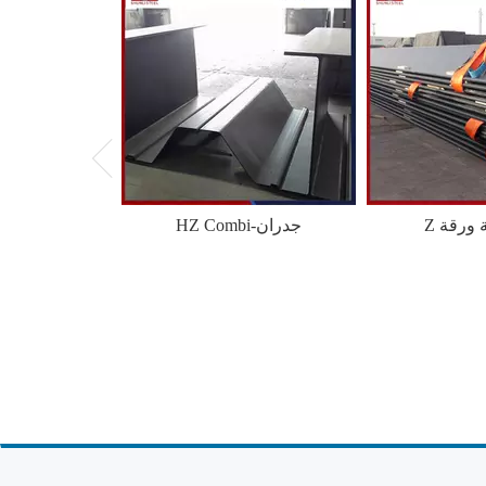
ة ورقة
HZ Combi-جدران