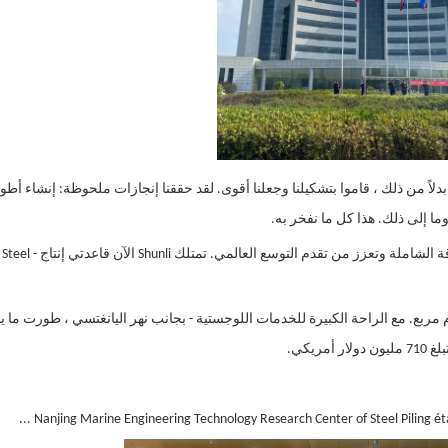
بدلاً من ذلك ، قاموا بتشكيلنا وجعلنا أقوى. لقد حققنا إنجازات ملحوظة: إنشاء أط
منذ عام 1996 ، أكملت Shunli Steel Group دمج الموارد المتفوقة الشاملة
Nanjing Marine Engineering Technology Research Center of Steel Piling établ