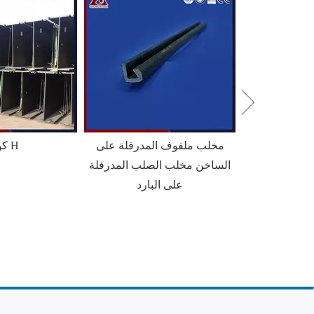
HZ Combi Wal
مخلب ملفوف المدرفلة على
كومة H
راكم
الساخن مخلب الصلب المدرفلة
على البارد