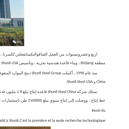
اربع وعشرون
سنوات من العمل الشاق
و
النكسات
فعلت
ن'
لكسرنا ، 
منطقة Binjiang ، وبناء قاعدة هندسية بحرية ، وتأسيس Shunli USA وما إلى ذلك. هذا كل ما نفخر به.
China و Shunli Steel USA.
خط إنتاج ، ووصلت إلى إنتاج سنوي يبلغ 1500000 طن باستثمارات تبلغ 710 مليون دولار أمريكي.
Kevin Xu
i à Shunli.C'est la première et la seule recherche technologique ...